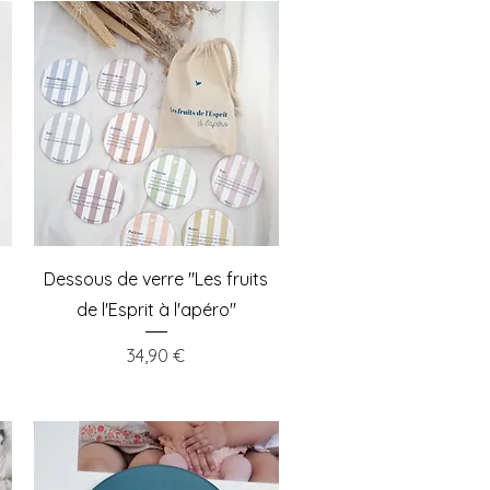
Aperçu rapide
Dessous de verre "Les fruits
de l'Esprit à l'apéro"
Prix
34,90 €