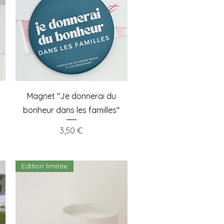
Aperçu rapide
Magnet "Je donnerai du
bonheur dans les familles"
Prix
3,50 €
Edition limitée