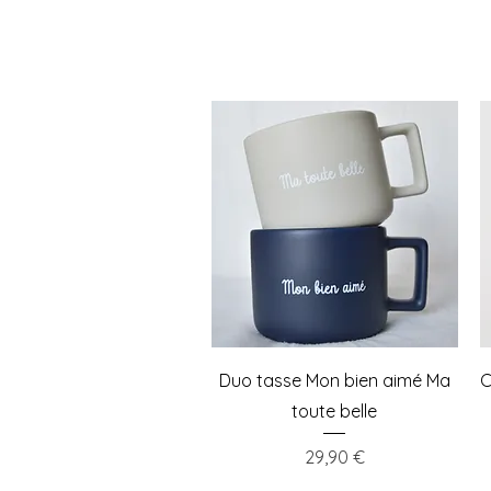
Aperçu rapide
Duo tasse Mon bien aimé Ma
C
toute belle
Prix
29,90 €