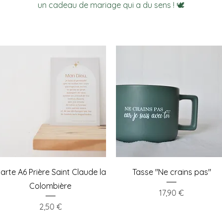
un cadeau de mariage qui a du sens ! 🕊️
Aperçu rapide
Aperçu rapide
arte A6 Prière Saint Claude la
Tasse "Ne crains pas"
Colombière
Prix
17,90 €
Prix
2,50 €