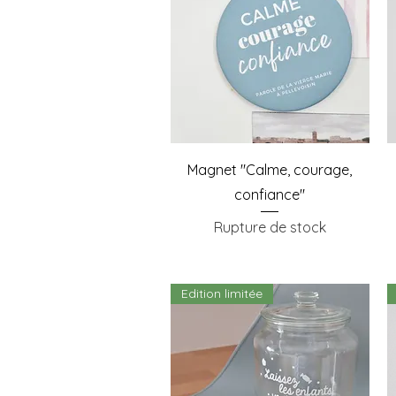
Aperçu rapide
Magnet "Calme, courage,
confiance"
Rupture de stock
Edition limitée