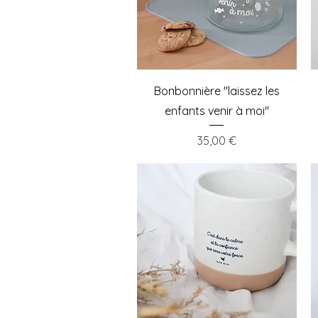
Aperçu rapide
Bonbonnière "laissez les
enfants venir à moi"
Prix
35,00 €