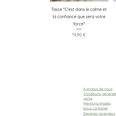
Aperçu rapide
Tasse "C'est dans le calme et
la confiance que sera votre
force"
Prix
19,90 €
A propos de nous
Conditions général
vente
Mentions légales
Nous contacter
Devenez revendeur