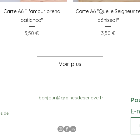
Aperçu rapide
Aperçu rapide
Carte A6 "L'amour prend
Carte A6 "Que le Seigneur t
patience"
bénisse !"
Prix
Prix
3,50 €
3,50 €
Voir plus
bonjour@grainesdeseneve.fr
Pou
E-
es de