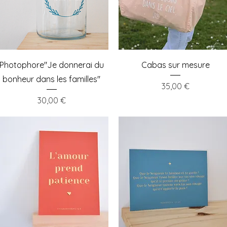
Aperçu rapide
Aperçu rapide
Photophore"Je donnerai du
Cabas sur mesure
bonheur dans les familles"
Prix
35,00 €
Prix
30,00 €