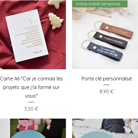
Indisponible temporairement
Aperçu rapide
Aperçu rapide
Carte A6 "Car je connais les
Porte clé personnalisé
projets que j'ai formé sur
Prix
8,90 €
vous"
Prix
3,50 €