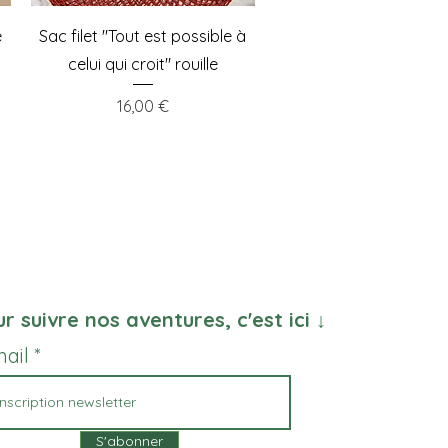
Aperçu rapide
e
Sac filet "Tout est possible à
celui qui croit" rouille
Prix
16,00 €
r suivre nos aventures, c'est ici ↓
mail
S'abonner