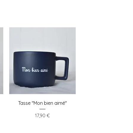
Aperçu rapide
Tasse "Mon bien aimé"
Prix
17,90 €