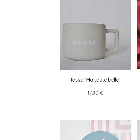
Aperçu rapide
Tasse "Ma toute belle"
Prix
17,90 €