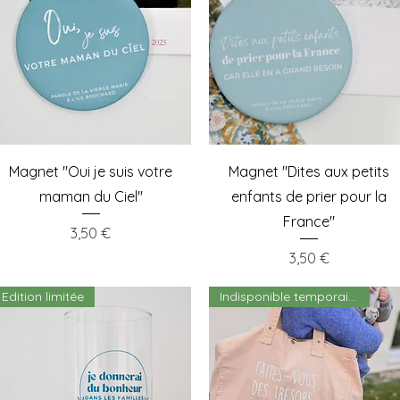
Aperçu rapide
Aperçu rapide
Magnet "Oui je suis votre
Magnet "Dites aux petits
maman du Ciel"
enfants de prier pour la
France"
Prix
3,50 €
Prix
3,50 €
Edition limitée
Indisponible temporairement