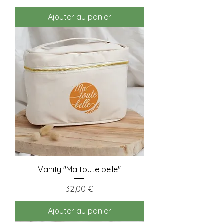
Ajouter au panier
Vanity "Ma toute belle"
Prix
32,00 €
Ajouter au panier