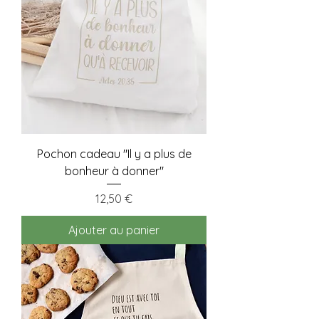
Pochon cadeau "Il y a plus de
bonheur à donner"
Prix
12,50 €
Ajouter au panier