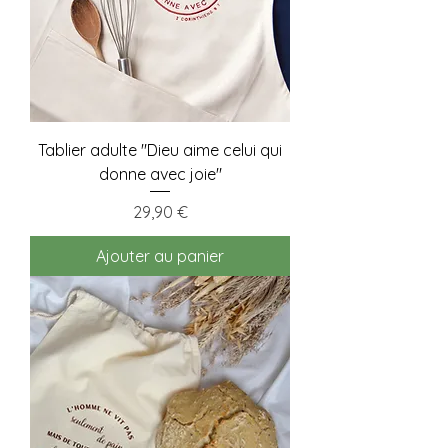
Tablier adulte "Dieu aime celui qui
donne avec joie"
Prix
29,90 €
Ajouter au panier