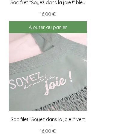
Sac filet "Soyez dans la joie !" bleu
Prix
16,00 €
Ajouter au panier
Sac filet "Soyez dans la joie !" vert
Prix
16,00 €