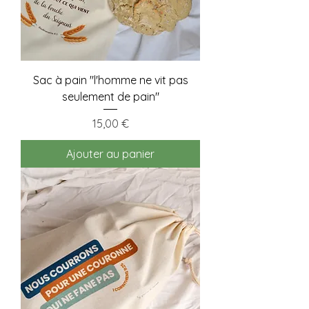
Sac à pain "l'homme ne vit pas
seulement de pain"
Prix
15,00 €
Ajouter au panier