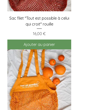
Sac filet "Tout est possible à celui
qui croit" rouille
Prix
16,00 €
Ajouter au panier