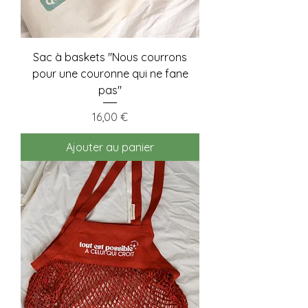
Sac à baskets "Nous courrons
pour une couronne qui ne fane
pas"
Prix
16,00 €
Ajouter au panier