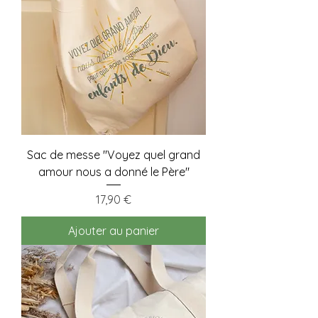
Sac de messe "Voyez quel grand
amour nous a donné le Père"
Prix
17,90 €
Ajouter au panier