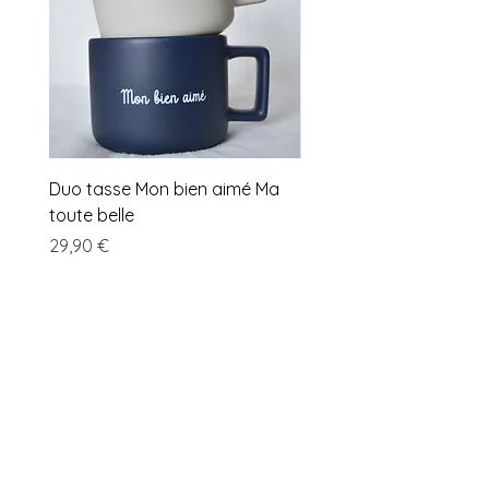
Duo tasse Mon bien aimé Ma
Carte A6 Prière Saint C
toute belle
Colombière
Prix
Prix
29,90 €
2,50 €
A propos de
nous
bonjour@grainesdeseneve.fr
Conditions générales de